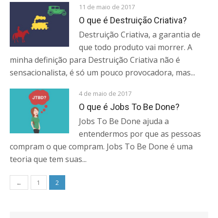
11 de maio de 2017
O que é Destruição Criativa?
Destruição Criativa, a garantia de
que todo produto vai morrer. A
minha definição para Destruição Criativa não é
sensacionalista, é só um pouco provocadora, mas...
4 de maio de 2017
O que é Jobs To Be Done?
Jobs To Be Done ajuda a
entendermos por que as pessoas
compram o que compram. Jobs To Be Done é uma
teoria que tem suas...
Navegação
←
1
2
por
posts